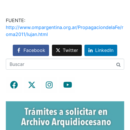
FUENTE:
http://www.ompargentina.org.ar/PropagaciondelaFe/r
oma2011/lujan.html
Facebook
Twitter
LinkedIn