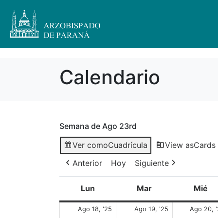
Calendario
Semana de Ago 23rd
Ver como
Cuadrícula
View as
Cards
Anterior
Hoy
Siguiente
Lun
Mar
Mié
Ago 18, '25
Ago 19, '25
Ago 20, 