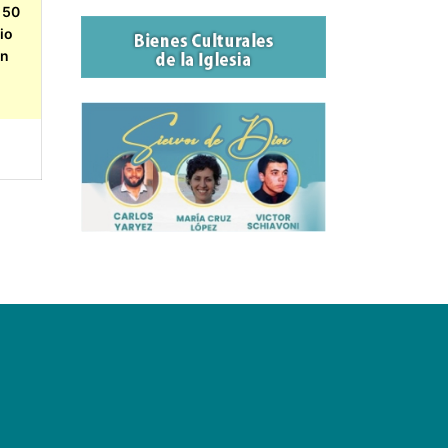
 50
io
an