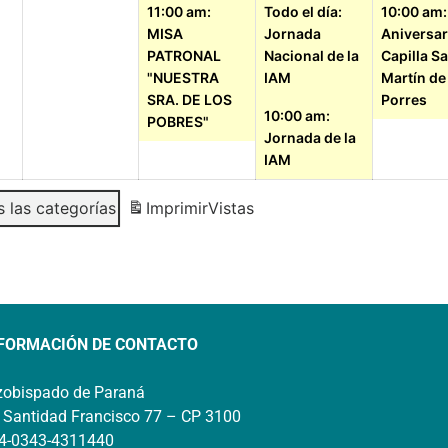
11:00 am:
Todo el día:
10:00 am:
MISA
Jornada
Aniversar
PATRONAL
Nacional de la
Capilla S
"NUESTRA
IAM
Martín de
SRA. DE LOS
Porres
10:00 am:
POBRES"
Jornada de la
IAM
 las categorías
Imprimir
Vistas
FORMACIÓN DE CONTACTO
zobispado de Paraná
 Santidad Francisco 77 – CP 3100
4-0343-4311440