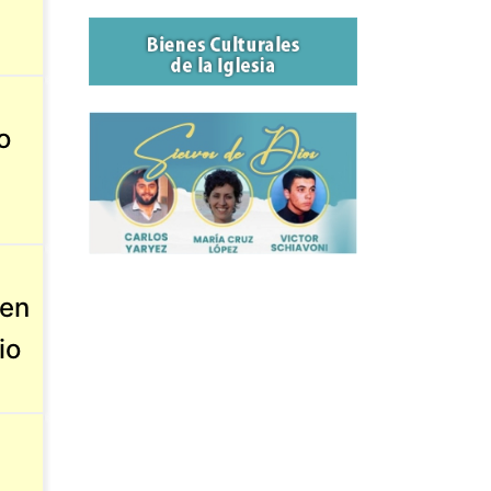
o
 en
io