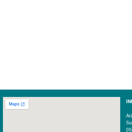
IN
Ar
Su
05