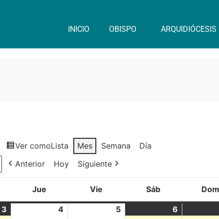
INICIO
OBISPO
ARQUIDIÓCESIS
Ver como
Lista
Mes
Semana
Día
Anterior
Hoy
Siguiente
Jue
Vie
Sáb
Do
3
4
5
6