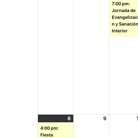
7:00 pm:
Jornada de
Evangelizac
n y Sanació
Interior
8
9
4:00 pm:
Fiesta