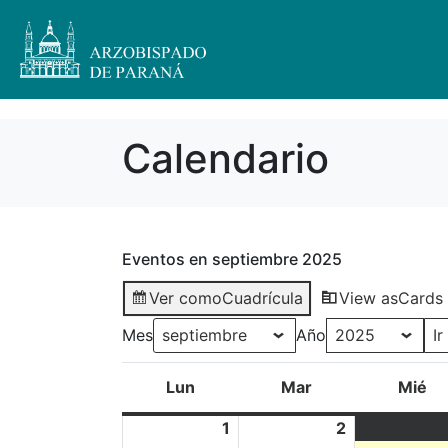
Calendario
Eventos en septiembre 2025
Ver como
Cuadrícula
View as
Cards
Mes
Año
Lun
Mar
Mié
1
2