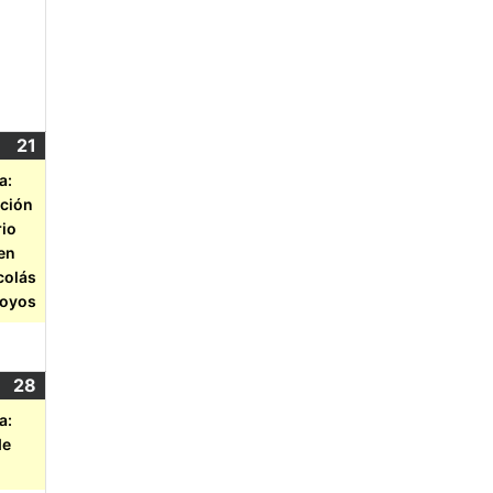
21
a:
ación
rio
gen
colás
royos
28
a:
de