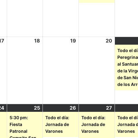
17
18
19
20
Todo el dí
Peregrin
al Santua
de la Vir
de San Ni
de los Ar
24
25
26
27
5:30 pm:
Todo el día:
Todo el día:
Todo el dí
Fiesta
Jornada de
Jornada de
Jornada 
Patronal
Varones
Varones
Varones
Campito San