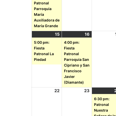
Patronal
Parroquia
María
Auxiliadora de
María Grande
15
16
5:00 pm:
4:00 pm:
Fiesta
Fiesta
Patronal La
Patronal
Piedad
Parroquia San
Cipriano y San
Francisco
Javier
(Diamante)
22
23
6:30 pm:
Patronal
Nuestra
Señora de la