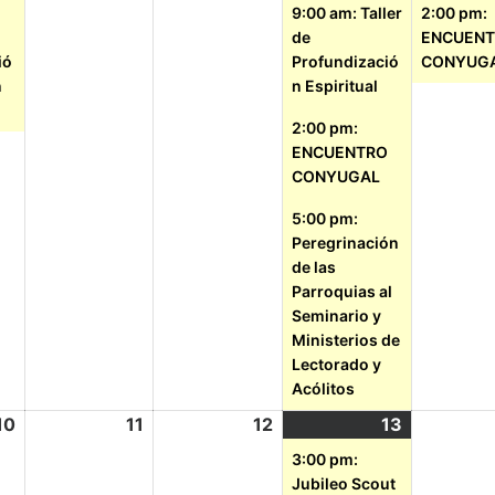
9:00 am: Taller
2:00 pm:
de
ENCUEN
ió
Profundizació
CONYUG
n
n Espiritual
2:00 pm:
ENCUENTRO
CONYUGAL
5:00 pm:
Peregrinación
de las
Parroquias al
Seminario y
Ministerios de
Lectorado y
Acólitos
10
11
12
13
3:00 pm:
Jubileo Scout