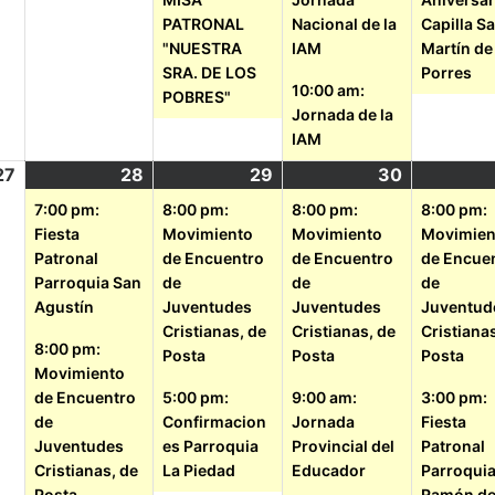
PATRONAL
Nacional de la
Capilla S
"NUESTRA
IAM
Martín de
SRA. DE LOS
Porres
10:00 am:
POBRES"
Jornada de la
IAM
27
28
29
30
7:00 pm:
8:00 pm:
8:00 pm:
8:00 pm:
Fiesta
Movimiento
Movimiento
Movimien
Patronal
de Encuentro
de Encuentro
de Encue
Parroquia San
de
de
de
Agustín
Juventudes
Juventudes
Juventud
Cristianas, de
Cristianas, de
Cristiana
8:00 pm:
Posta
Posta
Posta
Movimiento
de Encuentro
5:00 pm:
9:00 am:
3:00 pm:
de
Confirmacion
Jornada
Fiesta
Juventudes
es Parroquia
Provincial del
Patronal
Cristianas, de
La Piedad
Educador
Parroqui
Posta
Ramón d