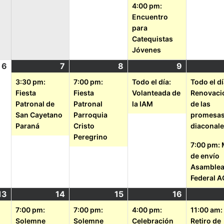
4:00 pm:
Encuentro
para
Catequistas
Jóvenes
6
7
8
9
3:30 pm:
7:00 pm:
Todo el día:
Todo el dí
Fiesta
Fiesta
Volanteada de
Renovaci
Patronal de
Patronal
la IAM
de las
San Cayetano
Parroquia
promesa
Paraná
Cristo
diaconal
Peregrino
7:00 pm: 
de envío
Asamble
Federal 
13
14
15
16
7:00 pm:
7:00 pm:
4:00 pm:
11:00 am:
Solemne
Solemne
Celebración
Retiro de