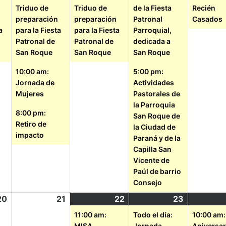
Triduo de
Triduo de
de la Fiesta
Recién
preparación
preparación
Patronal
Casados
a
para la Fiesta
para la Fiesta
Parroquial,
Patronal de
Patronal de
dedicada a
San Roque
San Roque
San Roque
10:00 am:
5:00 pm:
Jornada de
Actividades
Mujeres
Pastorales de
la Parroquia
8:00 pm:
San Roque de
Retiro de
la Ciudad de
impacto
Paraná y de la
Capilla San
Vicente de
Paúl de barrio
Consejo
20
21
22
23
11:00 am:
Todo el día:
10:00 am:
MISA
Jornada
Aniversar