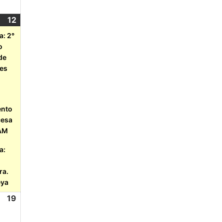
12
a: 2°
o
de
nes
l
nto
cesa
IAM
a:
ra.
eya
19