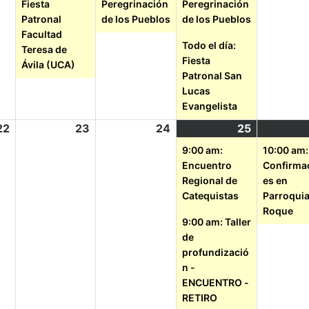
Fiesta
Peregrinación
Peregrinación
Patronal
de los Pueblos
de los Pueblos
Facultad
Todo el día:
Teresa de
Fiesta
Ávila (UCA)
Patronal San
Lucas
Evangelista
22
23
24
25
9:00 am:
10:00 am:
Encuentro
Confirma
Regional de
es en
Catequistas
Parroqui
Roque
9:00 am: Taller
de
profundizació
n -
ENCUENTRO -
RETIRO