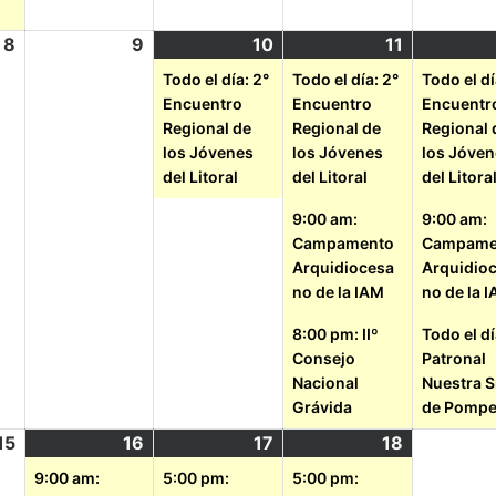
8
9
10
11
Todo el día: 2°
Todo el día: 2°
Todo el dí
Encuentro
Encuentro
Encuentr
Regional de
Regional de
Regional 
los Jóvenes
los Jóvenes
los Jóve
del Litoral
del Litoral
del Litora
9:00 am:
9:00 am:
Campamento
Campame
Arquidiocesa
Arquidio
no de la IAM
no de la 
8:00 pm: IIº
Todo el dí
Consejo
Patronal
Nacional
Nuestra S
Grávida
de Pomp
15
16
17
18
9:00 am:
5:00 pm:
5:00 pm: