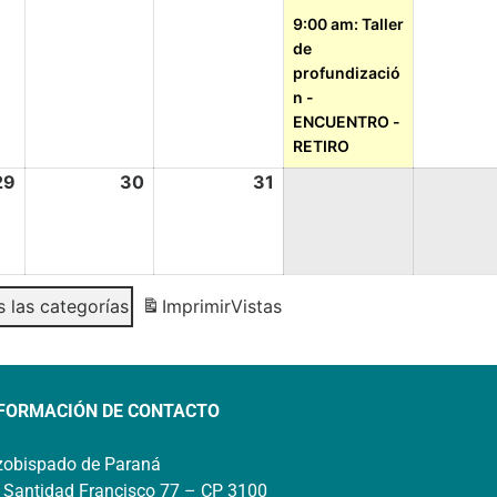
9:00 am: Taller
de
profundizació
n -
ENCUENTRO -
RETIRO
29
30
31
 las categorías
Imprimir
Vistas
FORMACIÓN DE CONTACTO
zobispado de Paraná
 Santidad Francisco 77 – CP 3100