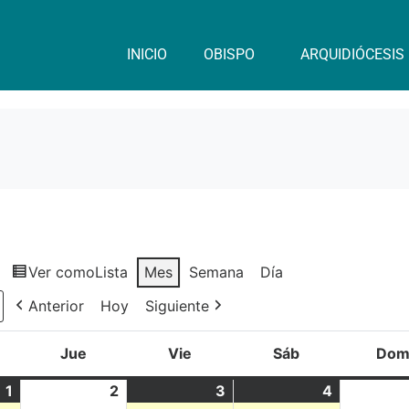
INICIO
OBISPO
ARQUIDIÓCESIS
Ver como
Lista
Mes
Semana
Día
Anterior
Hoy
Siguiente
Jue
Vie
Sáb
Do
1
2
3
4