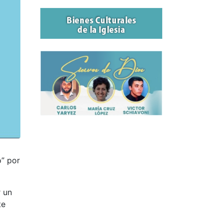
o” por
r un
te