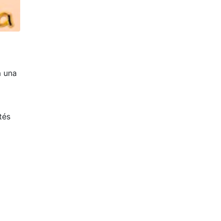
a una
tés