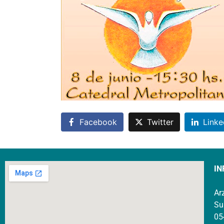
Facebook
Twitter
Linke
IN
Ar
Su
05